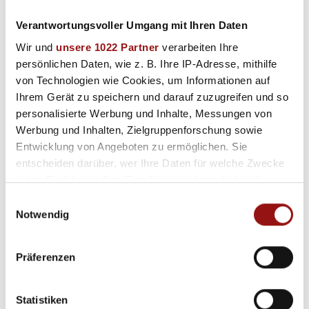
Vorname *
Verantwortungsvoller Umgang mit Ihren Daten
Wir und
unsere 1022 Partner
verarbeiten Ihre
Nachname *
persönlichen Daten, wie z. B. Ihre IP-Adresse, mithilfe
von Technologien wie Cookies, um Informationen auf
Ihrem Gerät zu speichern und darauf zuzugreifen und so
Unternehmen
personalisierte Werbung und Inhalte, Messungen von
Werbung und Inhalten, Zielgruppenforschung sowie
Entwicklung von Angeboten zu ermöglichen. Sie
entscheiden darüber, wer Ihre Daten für welche Zwecke
Straße
nutzt. Sie können Ihre Einwilligung jederzeit über die
Cookie-Erklärung oder durch Klicken auf das Privacy
Einwilligungsauswahl
Trigger Symbol ändern oder widerrufen
Notwendig
PLZ
Wenn Sie es erlauben, würden wir auch gerne:
Präferenzen
Informationen über Ihre geografische Lage erfassen,
Ort
welche bis auf einige Meter genau sein können
Ihr Gerät durch aktives Scannen nach bestimmten
Statistiken