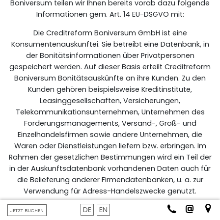
Boniversum teilen wir Ihnen bereits vorab dazu folgende
Informationen gem. Art. 14 EU-DSGVO mit:
Die Creditreform Boniversum GmbH ist eine
Konsumentenauskunftei. Sie betreibt eine Datenbank, in
der Bonitätsinformationen über Privatpersonen
gespeichert werden. Auf dieser Basis erteilt Creditreform
Boniversum Bonitätsauskünfte an ihre Kunden. Zu den
Kunden gehören beispielsweise Kreditinstitute,
Leasinggesellschaften, Versicherungen,
Telekommunikationsunternehmen, Unternehmen des
Forderungsmanagements, Versand-, Groß- und
Einzelhandelsfirmen sowie andere Unternehmen, die
Waren oder Dienstleistungen liefern bzw. erbringen. Im
Rahmen der gesetzlichen Bestimmungen wird ein Teil der
in der Auskunftsdatenbank vorhandenen Daten auch für
die Belieferung anderer Firmendatenbanken, u. a. zur
Verwendung für Adress-Handelszwecke genutzt.
Phone
E-Mail
Ar
DEUTSCH
DEUTSCH
DE
EN
In der Datenbank der Creditreform Boniversum werden
JETZT BUCHEN