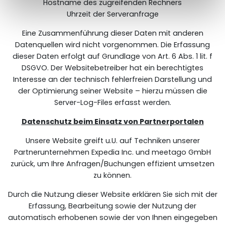
haben oder die sie im Rahmen Ihrer Nutzung der Dienste
Hostname des zugreifenden Rechners
gesammelt haben.
Uhrzeit der Serveranfrage
Eine Zusammenführung dieser Daten mit anderen
Datenquellen wird nicht vorgenommen. Die Erfassung
dieser Daten erfolgt auf Grundlage von Art. 6 Abs. 1 lit. f
DSGVO. Der Websitebetreiber hat ein berechtigtes
Interesse an der technisch fehlerfreien Darstellung und
der Optimierung seiner Website – hierzu müssen die
Server-Log-Files erfasst werden.
Datenschutz beim Einsatz von Partnerportalen
Unsere Website greift u.U. auf Techniken unserer
Partnerunternehmen Expedia Inc. und meetago GmbH
zurück, um Ihre Anfragen/Buchungen effizient umsetzen
zu können.
Durch die Nutzung dieser Website erklären Sie sich mit der
Erfassung, Bearbeitung sowie der Nutzung der
automatisch erhobenen sowie der von Ihnen eingegeben